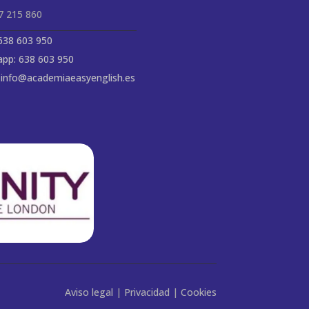
27 215 860
 638 603 950
pp: 638 603 950
: info@academiaeasyenglish.es
Aviso legal
|
Privacidad
|
Cookies