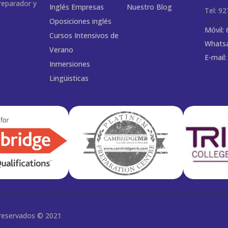
preparador y
Inglés Empresas
Nuestro Blog
Tel: 9
Oposiciones inglés
Móvil:
Cursos Intensivos de
Whatsa
Verano
E-mail
Inmersiones
Lingüisticas
 reservados © 2021