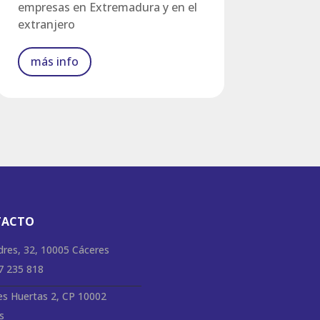
empresas en Extremadura y en el
extranjero
más info
TACTO
dres, 32, 10005 Cáceres
27 235 818
es Huertas 2, CP 10002
s