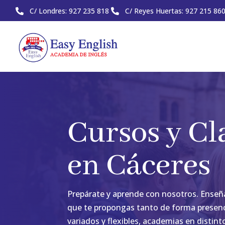
C/ Londres: 927 235 818
C/ Reyes Huertas: 927 215 86


Cursos y Cl
en Cáceres
Prepárate y aprende con nosotros. Enseña
que te propongas tanto de forma presenc
variados y flexibles, academias en distin