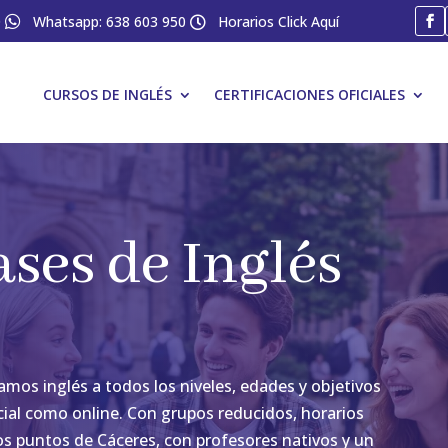
0

Whatsapp: 638 603 950
Horarios Click Aquí

CURSOS DE INGLÉS
CERTIFICACIONES OFICIALES
ases de Inglés
mos inglés a todos los niveles, edades y objetivos
ial como online. Con grupos reducidos, horarios
tos puntos de Cáceres, con profesores nativos y un