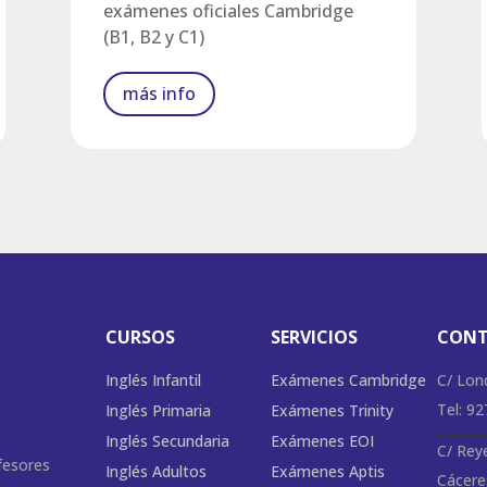
exámenes oficiales Cambridge
(B1, B2 y C1)
más info
CURSOS
SERVICIOS
CON
Inglés Infantil
Exámenes Cambridge
C/ Lon
Tel: 9
Inglés Primaria
Exámenes Trinity
Inglés Secundaria
Exámenes EOI
C/ Rey
fesores
Inglés Adultos
Exámenes Aptis
Cácere