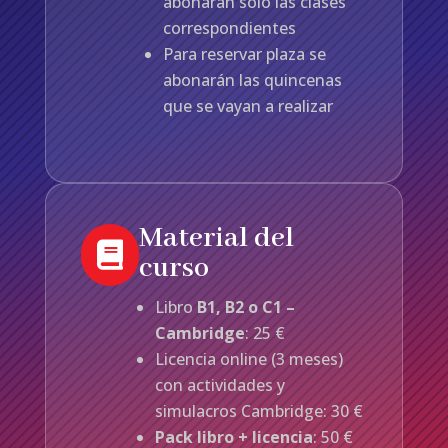
abonarán solo las clases
correspondientes
Para reservar plaza se
abonarán las quincenas
que se vayan a realizar
Material del

curso
Libro
B1, B2 o C1 –
Cambridge
: 25 €
Licencia online (3 meses)
con actividades y
simulacros Cambridge: 30 €
Pack libro + licencia
: 50 €