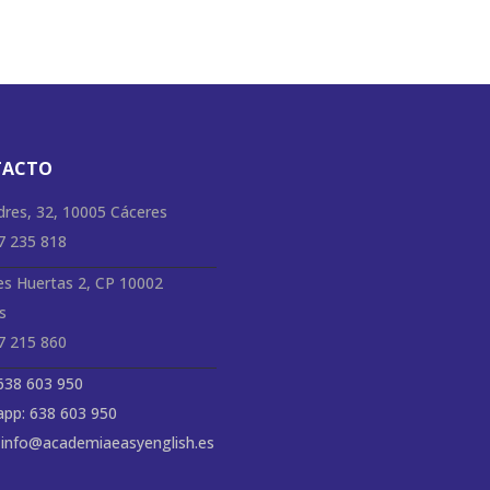
TACTO
dres, 32, 10005 Cáceres
27 235 818
es Huertas 2, CP 10002
s
27 215 860
 638 603 950
pp: 638 603 950
: info@academiaeasyenglish.es