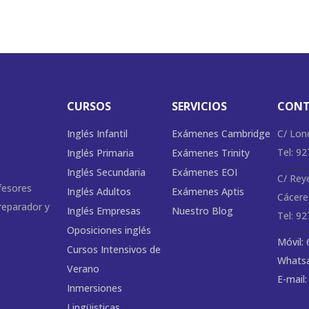
CURSOS
SERVICIOS
CON
Inglés Infantil
Exámenes Cambridge
C/ Lon
Tel: 9
Inglés Primaria
Exámenes Trinity
Inglés Secundaria
Exámenes EOI
C/ Rey
fesores
Inglés Adultos
Exámenes Aptis
Cácere
preparador y
Inglés Empresas
Nuestro Blog
Tel: 9
Oposiciones inglés
Móvil:
Cursos Intensivos de
Whatsa
Verano
E-mail
Inmersiones
Lingüisticas