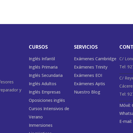
CURSOS
SERVICIOS
CON
Inglés Infantil
Exámenes Cambridge
C/ Lon
Tel: 9
Inglés Primaria
Exámenes Trinity
Inglés Secundaria
Exámenes EOI
C/ Rey
fesores
Inglés Adultos
Exámenes Aptis
Cácere
preparador y
Inglés Empresas
Nuestro Blog
Tel: 9
Oposiciones inglés
Móvil:
Cursos Intensivos de
Whatsa
Verano
E-mail
Inmersiones