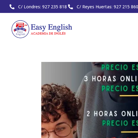
C/ Londres: 927 235 818
C/ Reyes Huertas: 927 215 86

