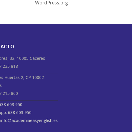
WordPress.org
TACTO
dres, 32, 10005 Cáceres
27 235 818
es Huertas 2, CP 10002
s
27 215 860
 638 603 950
pp: 638 603 950
: info@academiaeasyenglish.es